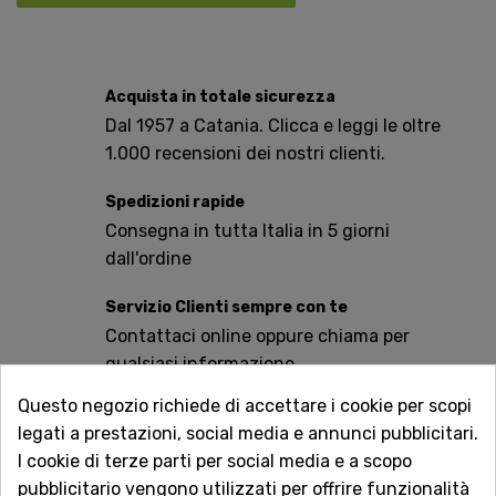
Acquista in totale sicurezza
Dal 1957 a Catania. Clicca e leggi le oltre
1.000 recensioni dei nostri clienti.
Spedizioni rapide
Consegna in tutta Italia in 5 giorni
dall'ordine
Servizio Clienti sempre con te
Contattaci online oppure chiama per
qualsiasi informazione.
Questo negozio richiede di accettare i cookie per scopi
Ingredienti:
legati a prestazioni, social media e annunci pubblicitari.
Farina di frumento fortificata (contiene Niacina, Ferro,
I cookie di terze parti per social media e a scopo
Tiamina, Riboflavina, Acido Folico), zucchero, olio di
pubblicitario vengono utilizzati per offrire funzionalità