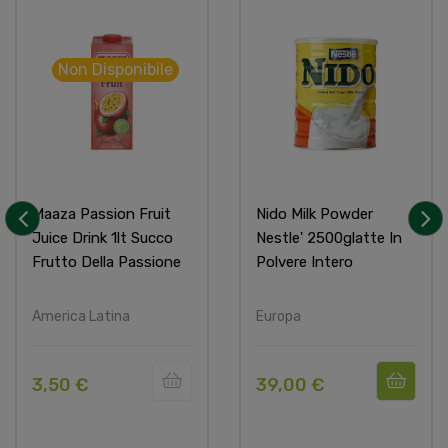
Non Disponibile
Maaza Passion Fruit
Nido Milk Powder
Juice Drink 1lt Succo
Nestle' 2500glatte In
‹
›
Frutto Della Passione
Polvere Intero
America Latina
Europa
3,50 €
39,00 €