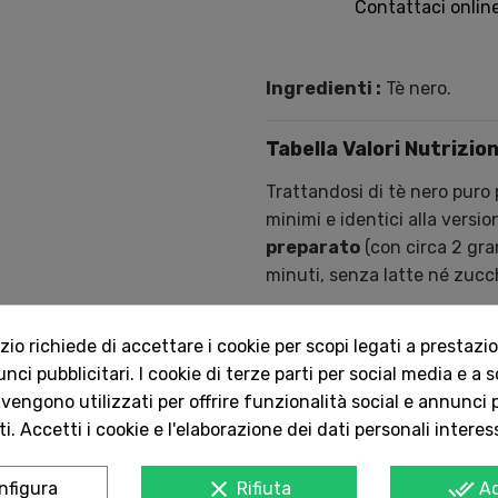
Contattaci onlin
Ingredienti :
Tè nero.
Tabella Valori Nutrizion
Trattandosi di tè nero puro 
minimi e identici alla versione
preparato
(con circa 2 gra
minuti, senza latte né zucc
Componente
Valore p
Energia
3 kJ / 1 
o richiede di accettare i cookie per scopi legati a prestazion
Grassi
0 g
ci pubblicitari. I cookie di terze parti per social media e a 
di cui Acidi Grassi Saturi
0 g
 vengono utilizzati per offrire funzionalità social e annunci p
Carboidrati
< 0,5 g
di cui Zuccheri
< 0,5 g
i. Accetti i cookie e l'elaborazione dei dati personali interes
Proteine
0 g
Sale
0 g
clear
done_all
0
,
31
mg
nfigura
Rifiuta
A
Manganese