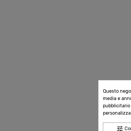
Questo negozi
media e annun
pubblicitario
personalizzat
tune
Co