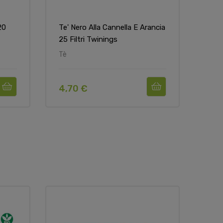
20
Te' Nero Alla Cannella E Arancia
Te' 
25 Filtri Twinings
Tè
Tè
4,70 €
5,9