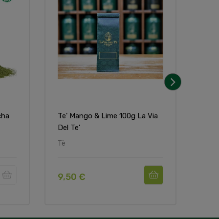
Non
›
cha
Te' Mango & Lime 100g La Via
Te' 
Del Te'
In S
Tè
Tè
9,50 €
75,