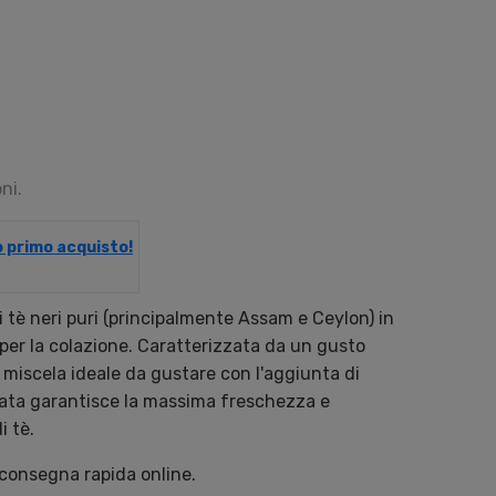
ni.
uo primo acquisto!
i tè neri puri (principalmente Assam e Ceylon) in
per la colazione. Caratterizzata da un gusto
a miscela ideale da gustare con l'aggiunta di
illata garantisce la massima freschezza e
i tè.
 consegna rapida online.