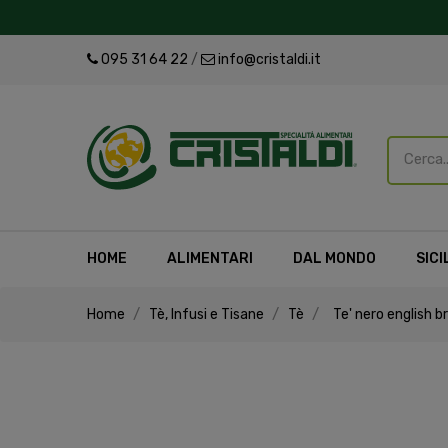
095 31 64 22
/
info@cristaldi.it
HOME
ALIMENTARI
DAL MONDO
SICI
Home
Tè, Infusi e Tisane
Tè
Te' nero english 