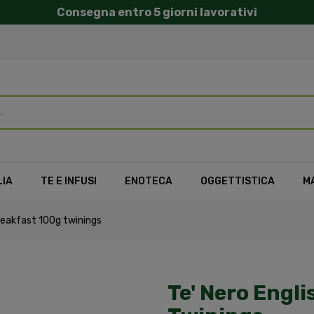
Consegna entro 5 giorni lavorativi
LIA
TE E INFUSI
ENOTECA
OGGETTISTICA
M
breakfast 100g twinings
Te' Nero Engl