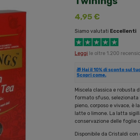
Twinings
4,95 €
Siamo valutati
Eccellenti
Leggi
le oltre 1.200 recensio
🎁 Hai il 10% di sconto sul t
Scopri come.
Miscela classica e robusta d
formato sfuso, selezionata 
pieno, corposo e vivace, è l
latte o limone. La latta sig
conservazione delle foglie d
Disponibile da Cristaldi con