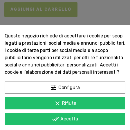
AGGIUNGI AL CARRELLO

Non disponibile
Questo negozio richiede di accettare i cookie per scopi
legati a prestazioni, social media e annunci pubblicitari.
Vuoi essere avvisato quando torna disponibile?
I cookie di terze parti per social media e a scopo
Inserisci la tua email.
pubblicitario vengono utilizzati per offrire funzionalità
social e annunci pubblicitari personalizzati. Accetti i
cookie e l'elaborazione dei dati personali interessati?
AVVISAMI QUANDO DISPONIBILE
tune
Configura
clear
Rifiuta
Acquista in totale sicurezza
Dal 1957 a Catania. Clicca e leggi le oltre
done_all
Accetta
1.000 recensioni dei nostri clienti.