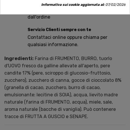
Spedizioni rapide
Informativa sui cookie aggiornata al:
07/02/2026
Consegna in tutta Italia in 5 giorni
dall'ordine
Servizio Clienti sempre con te
Contattaci online oppure chiama per
qualsiasi informazione.
Ingredienti:
Farina di FRUMENTO, BURRO, tuorlo
d'UOVO fresco da galline allevate all'aperto, pere
candite 17% (pere, sciroppo di glucosio-fruttosio,
zucchero), zucchero di canna, gocce di cioccolato 8%
(granella di cacao, zucchero, burro di cacao,
emulsionante: lecitine di SOIA), acqua, lievito madre
naturale (farina di FRUMENTO, acqua), miele, sale,
aroma naturale (bacche di vaniglia). Può contenere
tracce di FRUTTA A GUSCIO e SENAPE.