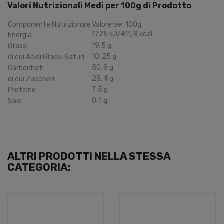
Valori Nutrizionali Medi per 100g di Prodotto
Componente Nutrizionale
Valore per 100g
1725
kJ
/411
,
8
kcal
Energia
19
,
5
g
Grassi
10
,
25
g
di cui Acidi Grassi Saturi
50
,
8
g
Carboidrati
28
,
4
g
di cui Zuccheri
7
,
5
g
Proteine
0
,
1
g
Sale
ALTRI PRODOTTI NELLA STESSA
CATEGORIA: