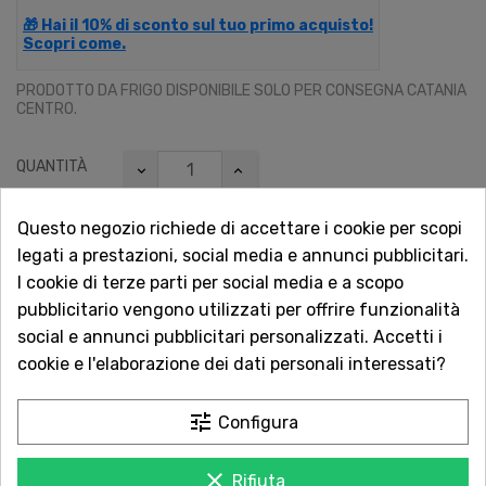
🎁 Hai il 10% di sconto sul tuo primo acquisto!
Scopri come.
PRODOTTO DA FRIGO DISPONIBILE SOLO PER CONSEGNA CATANIA
CENTRO.
QUANTITÀ
Questo negozio richiede di accettare i cookie per scopi
legati a prestazioni, social media e annunci pubblicitari.
AGGIUNGI AL CARRELLO
I cookie di terze parti per social media e a scopo
pubblicitario vengono utilizzati per offrire funzionalità
social e annunci pubblicitari personalizzati. Accetti i

Non disponibile
cookie e l'elaborazione dei dati personali interessati?
Vuoi essere avvisato quando torna disponibile?
tune
Configura
Inserisci la tua email.
clear
Rifiuta