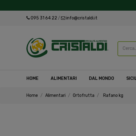
095 31 64 22
/
info@cristaldi.it
HOME
ALIMENTARI
DAL MONDO
SICI
Home
Alimentari
Ortofrutta
Rafano kg