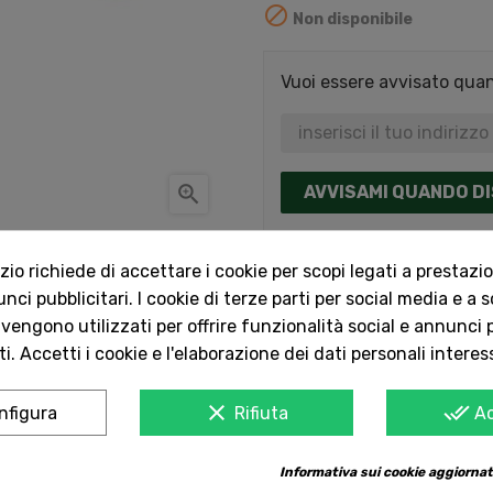

Non disponibile
Vuoi essere avvisato quand

AVVISAMI QUANDO DI
Acquista in total
o richiede di accettare i cookie per scopi legati a prestazion
Dal 1957 a Catania
ci pubblicitari. I cookie di terze parti per social media e a 
nostri clienti.
 vengono utilizzati per offrire funzionalità social e annunci p
i. Accetti i cookie e l'elaborazione dei dati personali interes
Spedizioni rapide
Consegna in tutta 
clear
done_all
nfigura
Rifiuta
A
Informativa sui cookie aggiornat
Servizio Clienti 