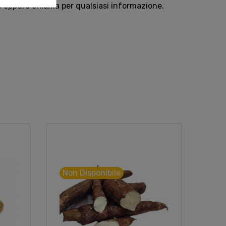
e oppure chiama per qualsiasi informazione.
Non Disponibile
Non