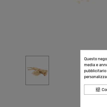
Questo negozi
media e annun
pubblicitario
personalizzat
tune
Co