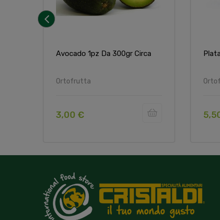
‹
Avocado 1pz Da 300gr Circa
Plat
Ortofrutta
Orto
3,00 €
5,5