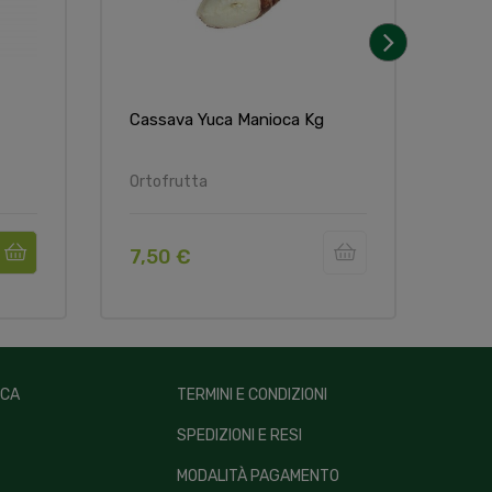
›
Cassava Yuca Manioca Kg
Pata
Ortofrutta
Orto
7,50 €
4,5
ICA
TERMINI E CONDIZIONI
SPEDIZIONI E RESI
MODALITÀ PAGAMENTO