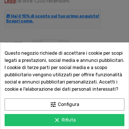
Leggi
le oltre 1.200 recensioni.
🎁 Hai il 10% di sconto sul tuo primo acquisto!
Scopri come.
QUANTITÀ
Questo negozio richiede di accettare i cookie per scopi
legati a prestazioni, social media e annunci pubblicitari.
I cookie di terze parti per social media e a scopo
AGGIUNGI AL CARRELLO
pubblicitario vengono utilizzati per offrire funzionalità
social e annunci pubblicitari personalizzati. Accetti i
cookie e l'elaborazione dei dati personali interessati?
Acquista in totale sicurezza
tune
Configura
Dal 1957 a Catania. Clicca e leggi le oltre
1.000 recensioni dei nostri clienti.
clear
Rifiuta