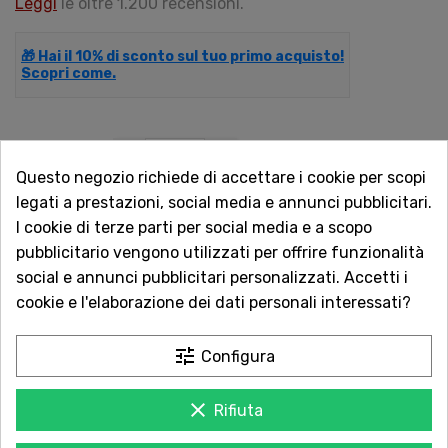
Leggi
le oltre 1.200 recensioni.
🎁 Hai il 10% di sconto sul tuo primo acquisto!
Scopri come.
QUANTITÀ
Questo negozio richiede di accettare i cookie per scopi
legati a prestazioni, social media e annunci pubblicitari.
I cookie di terze parti per social media e a scopo
AGGIUNGI AL CARRELLO
pubblicitario vengono utilizzati per offrire funzionalità
social e annunci pubblicitari personalizzati. Accetti i
cookie e l'elaborazione dei dati personali interessati?
tune
Acquista in totale sicurezza
Configura
Dal 1957 a Catania. Clicca e leggi le oltre
1.000 recensioni dei nostri clienti.
clear
Rifiuta