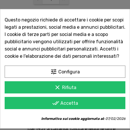
Questo negozio richiede di accettare i cookie per scopi
AGGIUNGI AL CARRELLO
legati a prestazioni, social media e annunci pubblicitari.
I cookie di terze parti per social media e a scopo
pubblicitario vengono utilizzati per offrire funzionalità

Non disponibile
social e annunci pubblicitari personalizzati. Accetti i
cookie e l'elaborazione dei dati personali interessati?
Vuoi essere avvisato quando torna disponibile?
tune
Configura
Inserisci la tua email.
clear
Rifiuta
AVVISAMI QUANDO DISPONIBILE
done_all
Accetta
Informativa sui cookie aggiornata al:
07/02/2026
Acquista in totale sicurezza
Dal 1957 a Catania. Clicca e leggi le oltre