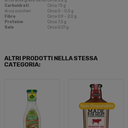
di cui acidi grassi saturi
Circa 0,2 g
Carboidrati
Circa 75 g
di cui zuccheri
Circa 0 – 0,5 g
Fibre
Circa 0,9 – 2,0 g
Proteine
Circa 7,5 g
Sale
Circa 0,01 g
ALTRI PRODOTTI NELLA STESSA
CATEGORIA:
Non Disponibile