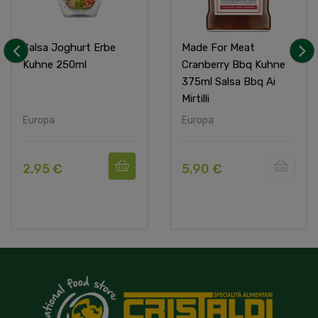
Salsa Joghurt Erbe
Made For Meat
Kuhne 250ml
Cranberry Bbq Kuhne
‹
›
375ml Salsa Bbq Ai
Mirtilli
Europa
Europa
2,95 €
5,90 €