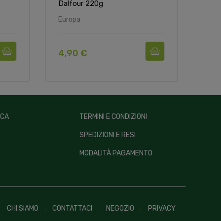
Dalfour 220g
Europa
Euro
4,90 €
2,8
ICA
TERMINI E CONDIZIONI
SPEDIZIONI E RESI
MODALITÀ PAGAMENTO
CHI SIAMO
CONTATTACI
NEGOZIO
PRIVACY