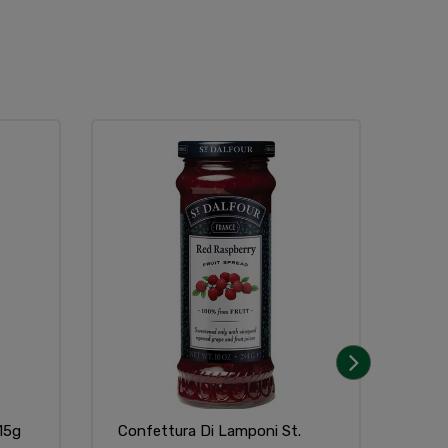
›
15g
Confettura Di Lamponi St.
Cavo