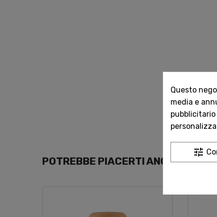
Questo negozi
media e annun
pubblicitario
personalizzat
tune
Co
POTREBBE PIACERTI ANCHE