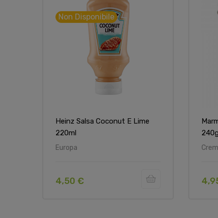
Non Disponibile
Heinz Salsa Coconut E Lime
Marm
220ml
240g
Europa
Creme
4,50 €
4,9