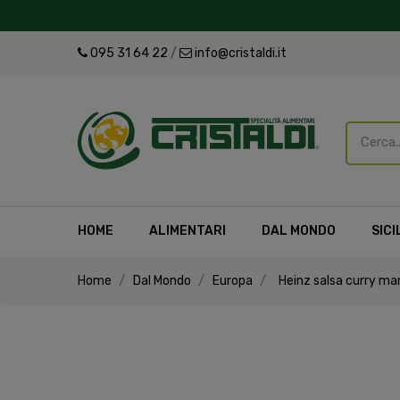
095 31 64 22
/
info@cristaldi.it
HOME
ALIMENTARI
DAL MONDO
SICI
Home
Dal Mondo
Europa
Heinz salsa curry m