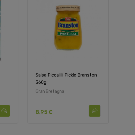
Non
Salsa Piccalilli Pickle Branston
Hei
360g
Mai
Gran Bretagna
Euro
8,95 €
8,5