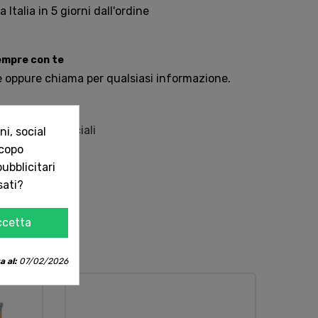
Italia in 5 giorni dall'ordine
sempre con te
e oppure chiama per qualsiasi informazione.
e aromi artificiali
i, social
scopo
ubblicitari
sati?
ccetta
a al:
07/02/2026