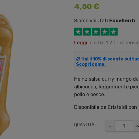
4,50 €
Siamo valutati
Eccellenti
Leggi
le oltre 1.200 recensio
🎁 Hai il 10% di sconto sul t
Scopri come.
Heinz salsa curry mango da
albicocca, leggermente pic
pollo e pesce.
Disponibile da Cristaldi con
QUANTITÀ