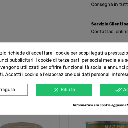
Consegna in tutta 
Servizio Clienti 
Contattaci onlin
Senza coloranti, conservanti 
o richiede di accettare i cookie per scopi legati a prestazion
ci pubblicitari. I cookie di terze parti per social media e a 
 vengono utilizzati per offrire funzionalità social e annunci p
i. Accetti i cookie e l'elaborazione dei dati personali interes
clear
done_all
nfigura
Rifiuta
A
Informativa sui cookie aggiornat