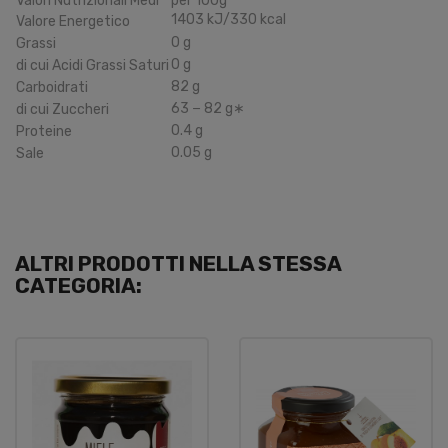
Valori Nutrizionali Medi
per 100g
1403
kJ
/330
kcal
Valore Energetico
0
g
Grassi
0
g
di cui Acidi Grassi Saturi
82
g
Carboidrati
63
−
82
g
∗
di cui Zuccheri
0.4
g
Proteine
0.05
g
Sale
ALTRI PRODOTTI NELLA STESSA
CATEGORIA: