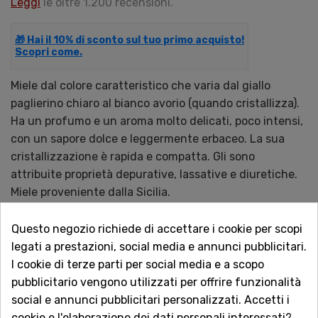
Leggi
le oltre 1.200 recensioni.
🎁 Hai il 10% di sconto sul tuo primo acquisto!
Scopri come.
Miele dal colore caratteristico che varia dal giallo
paglierino chiaro al bianco avorio (quando cristallizza).
Ha un profumo e un aroma molto delicati, poco intensi,
con un sapore dolce e leggermente erbaceo. La sua
cristallizzazione è rapida e compatta. Gli sono
attribuite proprietà depurative, lassative e diuretiche.
Miele proveniente dalla Sicilia.
Disponibile da Cristaldi con consegna rapida online.
Questo negozio richiede di accettare i cookie per scopi
legati a prestazioni, social media e annunci pubblicitari.
QUANTITÀ
I cookie di terze parti per social media e a scopo
pubblicitario vengono utilizzati per offrire funzionalità
social e annunci pubblicitari personalizzati. Accetti i
cookie e l'elaborazione dei dati personali interessati?