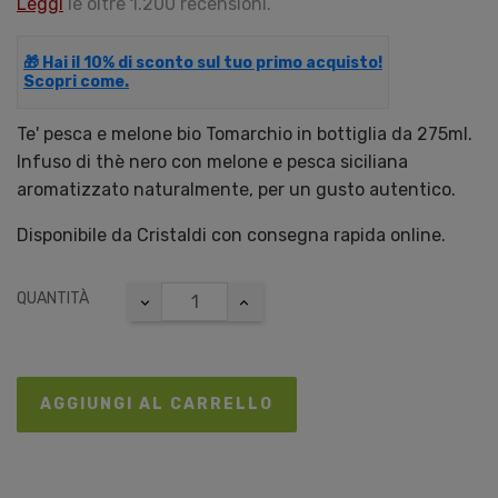
Leggi
le oltre 1.200 recensioni.
🎁 Hai il 10% di sconto sul tuo primo acquisto!
Scopri come.
Te' pesca e melone bio Tomarchio in bottiglia da 275ml.
Infuso di thè nero con melone e pesca siciliana
aromatizzato naturalmente, per un gusto autentico.
Disponibile da Cristaldi con consegna rapida online.
QUANTITÀ
AGGIUNGI AL CARRELLO