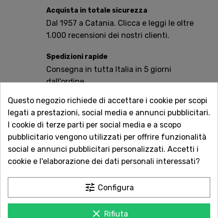
Acquista in totale sicurezza
Dal 1957 a Catania. Clicca e leggi le oltre
1.000 recensioni dei nostri clienti.
Spedizioni rapide
Consegna in tutta Italia in 5 giorni
dall'ordine
Questo negozio richiede di accettare i cookie per scopi
Servizio Clienti sempre con te
legati a prestazioni, social media e annunci pubblicitari.
Contattaci online oppure chiama per
I cookie di terze parti per social media e a scopo
qualsiasi informazione.
pubblicitario vengono utilizzati per offrire funzionalità
social e annunci pubblicitari personalizzati. Accetti i
Ingredienti: Acqua, zucchero di canna*, infuso di thè
cookie e l'elaborazione dei dati personali interessati?
nero con melone e pesca siciliani* (2,5%)* , succo di
pesca da concentrato*(2%), infuso di thè nero* (0,6%),
tune
Configura
zucchero bruciato*, acidificante: acido citrico, aromi
naturali, antiossidante: acido ascorbico. *Da agricoltura
biologica. Energia: 123 kj/29 kcal Grassi: 0 gr. di cui
clear
Rifiuta