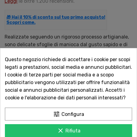
Leggi
le oltre 1.200 recensioni.
🎁 Hai il 10% di sconto sul tuo primo acquisto!
Scopri come.
Realizzate seguendo un rigoroso processo artigianale,
sono delicate sfoglie di manioca dal gusto sapido e di
cui non ci si stanca mai.
Questo negozio richiede di accettare i cookie per scopi
legati a prestazioni, social media e annunci pubblicitari.
QUANTITÀ
I cookie di terze parti per social media e a scopo
pubblicitario vengono utilizzati per offrire funzionalità
social e annunci pubblicitari personalizzati. Accetti i
cookie e l'elaborazione dei dati personali interessati?
AGGIUNGI AL CARRELLO
tune
Configura
clear
Rifiuta
Acquista in totale sicurezza