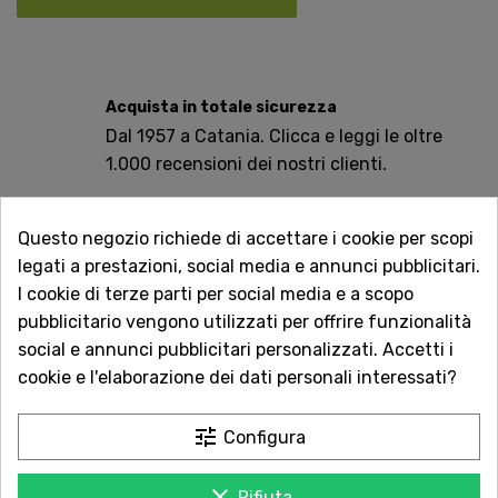
Acquista in totale sicurezza
Dal 1957 a Catania. Clicca e leggi le oltre
1.000 recensioni dei nostri clienti.
Spedizioni rapide
Questo negozio richiede di accettare i cookie per scopi
Consegna in tutta Italia in 5 giorni
legati a prestazioni, social media e annunci pubblicitari.
dall'ordine
I cookie di terze parti per social media e a scopo
Servizio Clienti sempre con te
pubblicitario vengono utilizzati per offrire funzionalità
Contattaci online oppure chiama per
social e annunci pubblicitari personalizzati. Accetti i
qualsiasi informazione.
cookie e l'elaborazione dei dati personali interessati?
Per acquistare questo prodotto devi aver compiuto di
tune
Configura
18 anni. Procedendo all’acquisto dichiari di essere
maggiorenne. Si raccomanda un consumo
clear
Rifiuta