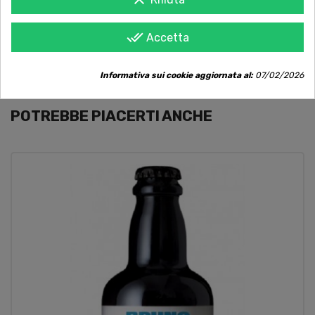
responsabile.
done_all
Accetta
VOLUME ALCOLICO: 5.5%
Informativa sui cookie aggiornata al:
07/02/2026
POTREBBE PIACERTI ANCHE