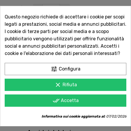
QUANTITÀ
Questo negozio richiede di accettare i cookie per scopi
legati a prestazioni, social media e annunci pubblicitari.
I cookie di terze parti per social media e a scopo
AGGIUNGI AL CARRELLO
pubblicitario vengono utilizzati per offrire funzionalità
social e annunci pubblicitari personalizzati. Accetti i
cookie e l'elaborazione dei dati personali interessati?

Non disponibile
tune
Configura
Vuoi essere avvisato quando torna disponibile?
Inserisci la tua email.
clear
Rifiuta
done_all
Accetta
AVVISAMI QUANDO DISPONIBILE
Informativa sui cookie aggiornata al:
07/02/2026