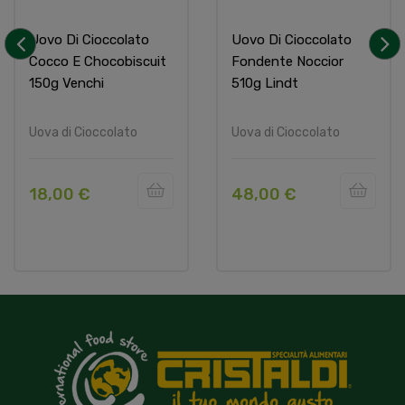
Uovo Di Cioccolato
Uovo Di Cioccolato
Cocco E Chocobiscuit
Fondente Noccior
‹
›
150g Venchi
510g Lindt
Uova di Cioccolato
Uova di Cioccolato
18,00 €
48,00 €