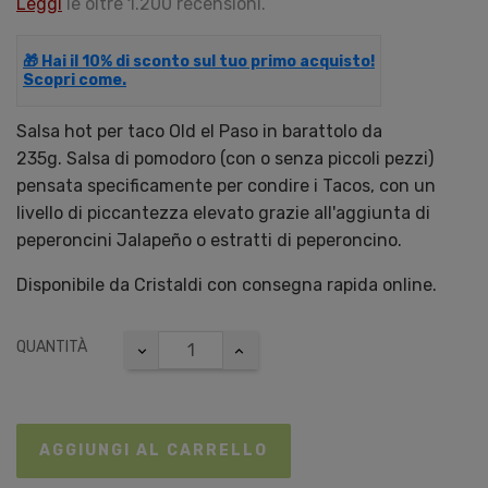
Leggi
le oltre 1.200 recensioni.
🎁 Hai il 10% di sconto sul tuo primo acquisto!
Scopri come.
Salsa hot per taco Old el Paso in barattolo da
235g. Salsa di pomodoro (con o senza piccoli pezzi)
pensata specificamente per condire i Tacos, con un
livello di piccantezza elevato grazie all'aggiunta di
peperoncini Jalapeño o estratti di peperoncino.
Disponibile da Cristaldi con consegna rapida online.
QUANTITÀ
AGGIUNGI AL CARRELLO