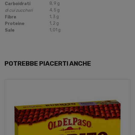
8
,
9
g
Carboidrati
4
,
5
g
di cui zuccheri
1
,
3
g
Fibre
1
,
2
g
Proteine
1
,
01
g
Sale
POTREBBE PIACERTI ANCHE