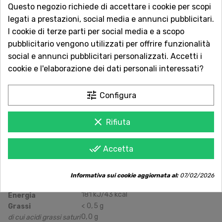
Questo negozio richiede di accettare i cookie per scopi
Servizio Clienti sempre con te
legati a prestazioni, social media e annunci pubblicitari.
Contattaci online oppure chiama per
I cookie di terze parti per social media e a scopo
qualsiasi informazione.
pubblicitario vengono utilizzati per offrire funzionalità
social e annunci pubblicitari personalizzati. Accetti i
Ingredienti:
cookie e l'elaborazione dei dati personali interessati?
Polpa di Pomodoro (45%), acqua, peperoncini jalapeno
tune
Configura
(6,5%), concentrato di pomodoro (4%), amido modificato
di mais, cipolla disidratata 2%, sale, zucchero, spezie:
clear
Rifiuta
(pepe di cayenna, paprica); aceto, correttore di acidita':
(acido citrico), estratto di peperoncino.
done_all
Accetta
Valori Nutrizionali Medi (per
100
g
di
prodotto)
Informativa sui cookie aggiornata al:
07/02/2026
Quantità (per
100
g
)
Nutriente
181
kJ
/43
kcal
Energia
<
0
,
5
g
Grassi
0
,
0
g
di cui acidi grassi saturi