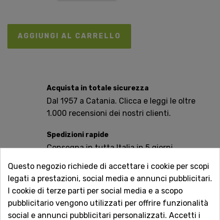
AGGIUNGI AL CARRELLO
Acquista in totale sicurezza
Dal 1957 a Catania. Clicca e leggi le oltre
1.000 recensioni dei nostri clienti.
Spedizioni rapide
Consegna in tutta Italia in 5 giorni
dall'ordine
Questo negozio richiede di accettare i cookie per scopi
legati a prestazioni, social media e annunci pubblicitari.
Servizio Clienti sempre con te
I cookie di terze parti per social media e a scopo
Contattaci online oppure chiama per
pubblicitario vengono utilizzati per offrire funzionalità
qualsiasi informazione.
social e annunci pubblicitari personalizzati. Accetti i