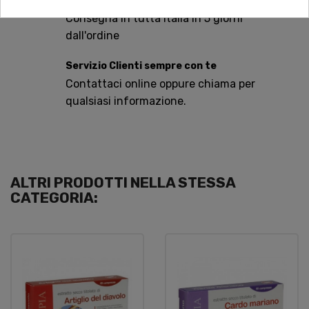
Spedizioni rapide
Consegna in tutta Italia in 5 giorni
dall'ordine
Servizio Clienti sempre con te
Contattaci online oppure chiama per
qualsiasi informazione.
ALTRI PRODOTTI NELLA STESSA
CATEGORIA: