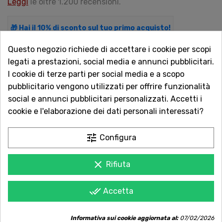
Leggi
le oltre 1.200 recensioni.
🎁 Hai il 10% di sconto sul tuo primo acquisto!
Scopri come.
Questo negozio richiede di accettare i cookie per scopi
legati a prestazioni, social media e annunci pubblicitari.
I cookie di terze parti per social media e a scopo
QUANTITÀ
pubblicitario vengono utilizzati per offrire funzionalità
social e annunci pubblicitari personalizzati. Accetti i
cookie e l'elaborazione dei dati personali interessati?
AGGIUNGI AL CARRELLO
tune
Configura
clear
Rifiuta
Acquista in totale sicurezza
Dal 1957 a Catania. Clicca e leggi le oltre
done_all
Accetta
1.000 recensioni dei nostri clienti.
Informativa sui cookie aggiornata al:
07/02/2026