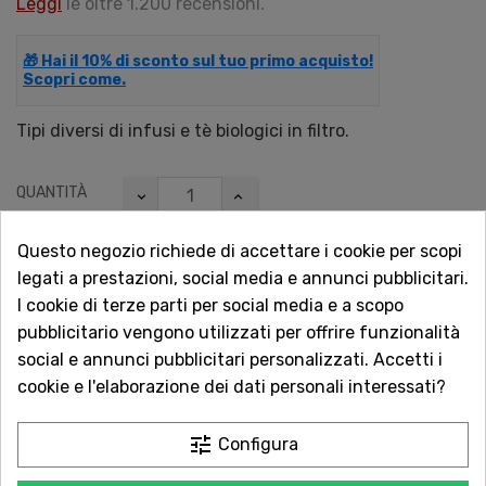
Leggi
le oltre 1.200 recensioni.
🎁 Hai il 10% di sconto sul tuo primo acquisto!
Scopri come.
Tipi diversi di infusi e tè biologici in filtro.
QUANTITÀ
Questo negozio richiede di accettare i cookie per scopi
legati a prestazioni, social media e annunci pubblicitari.
AGGIUNGI AL CARRELLO
I cookie di terze parti per social media e a scopo
pubblicitario vengono utilizzati per offrire funzionalità
social e annunci pubblicitari personalizzati. Accetti i

Non disponibile
cookie e l'elaborazione dei dati personali interessati?
Vuoi essere avvisato quando torna disponibile?
tune
Configura
Inserisci la tua email.