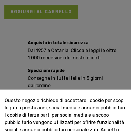
AGGIUNGI AL CARRELLO
Acquista in totale sicurezza
Dal 1957 a Catania. Clicca e leggi le oltre
1.000 recensioni dei nostri clienti.
Spedizioni rapide
Consegna in tutta Italia in 5 giorni
dall'ordine
Servizio Clienti sempre con te
Questo negozio richiede di accettare i cookie per scopi
Contattaci online oppure chiama per
legati a prestazioni, social media e annunci pubblicitari.
qualsiasi informazione.
I cookie di terze parti per social media e a scopo
pubblicitario vengono utilizzati per offrire funzionalità
Ingredienti
social e annunci pubblicitari personalizzati. Accetti i