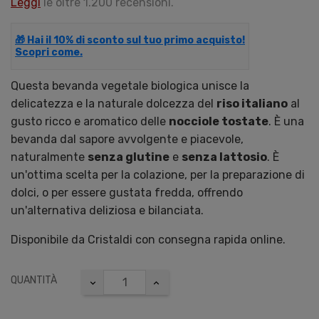
Leggi
le oltre 1.200 recensioni.
🎁 Hai il 10% di sconto sul tuo primo acquisto!
Scopri come.
Questa bevanda vegetale biologica unisce la
delicatezza e la naturale dolcezza del
riso italiano
al
gusto ricco e aromatico delle
nocciole tostate
. È una
bevanda dal sapore avvolgente e piacevole,
naturalmente
senza glutine
e
senza lattosio
. È
un'ottima scelta per la colazione, per la preparazione di
dolci, o per essere gustata fredda, offrendo
un'alternativa deliziosa e bilanciata.
Disponibile da Cristaldi con consegna rapida online.
QUANTITÀ