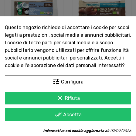
Questo negozio richiede di accettare i cookie per scopi
legati a prestazioni, social media e annunci pubblicitari.
I cookie di terze parti per social media e a scopo
Snack Cocco E Cacao
Snack Dark Cacao E
pubblicitario vengono utilizzati per offrire funzionalità
Senza Glutine 25g
Nocciole Senza Zuccheri
social e annunci pubblicitari personalizzati. Accetti i
Probios
25g Probios
cookie e l'elaborazione dei dati personali interessati?
Barrette Snacks e Chips
Barrette Snacks e Chips
tune
Configura
1,50 €
1,50 €
clear
Rifiuta
done_all
Accetta
Informativa sui cookie aggiornata al:
07/02/2026