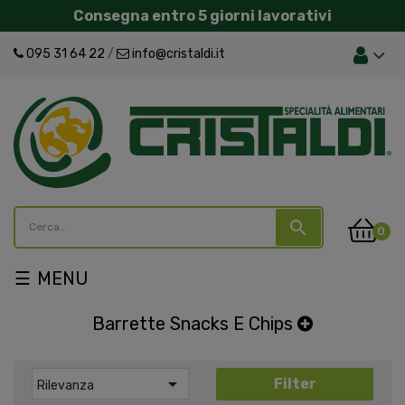
Consegna entro 5 giorni lavorativi
095 31 64 22
/
info@cristaldi.it
search
0
navigazione
☰
Toggle
Barrette Snacks E Chips

Filter
Rilevanza