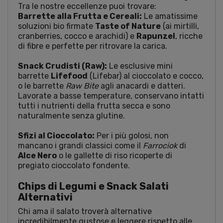
Tra le nostre eccellenze puoi trovare:
Barrette alla Frutta e Cereali:
Le amatissime
soluzioni bio firmate
Taste of Nature
(ai mirtilli,
cranberries, cocco e arachidi) e
Rapunzel
, ricche
di fibre e perfette per ritrovare la carica.
Snack Crudisti (Raw):
Le esclusive mini
barrette
Lifefood
(Lifebar) al cioccolato e cocco,
o le barrette
Raw Bite
agli anacardi e datteri.
Lavorate a basse temperature, conservano intatti
tutti i nutrienti della frutta secca e sono
naturalmente senza glutine.
Sfizi al Cioccolato:
Per i più golosi, non
mancano i grandi classici come il
Farrociok
di
Alce Nero
o le gallette di riso ricoperte di
pregiato cioccolato fondente.
Chips di Legumi e Snack Salati
Alternativi
Chi ama il salato troverà alternative
incredibilmente gustose e leggere rispetto alle