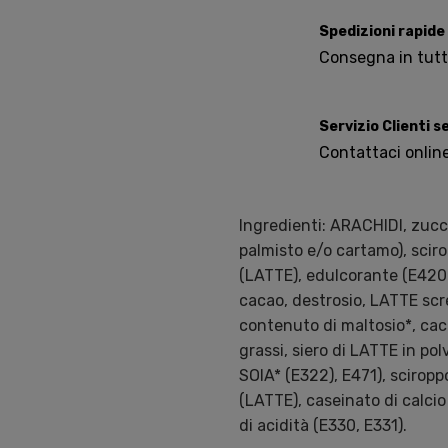
Spedizioni rapide
Consegna in tutta 
Servizio Clienti 
Contattaci onlin
Ingredienti: ARACHIDI, zucche
palmisto e/o cartamo), scir
(LATTE), edulcorante (E420(i
cacao, destrosio, LATTE scre
contenuto di maltosio*, cac
grassi, siero di LATTE in pol
SOIA* (E322), E471), sciropp
(LATTE), caseinato di calcio
di acidità (E330, E331).