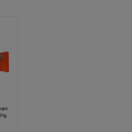
Cups
i51g