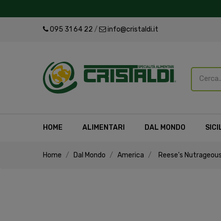
095 31 64 22
/
info@cristaldi.it
HOME
ALIMENTARI
DAL MONDO
SICI
Home
Dal Mondo
America
Reese's Nutrageous 