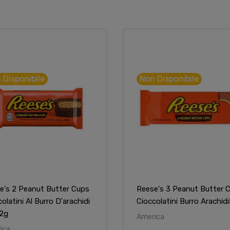
 Disponibile
Non Disponibile
e's 2 Peanut Butter Cups
Reese's 3 Peanut Butter 
olatini Al Burro D'arachidi
Cioccolatini Burro Arachid
2g
America
ica