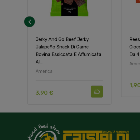
‹
Jerky And Go Beef Jerky
Rees
Jalapeño Snack Di Carne
Ciocc
Bovina Essiccata E Affumicata
Da 4
Al...
Amer
America
1,9
3,90 €