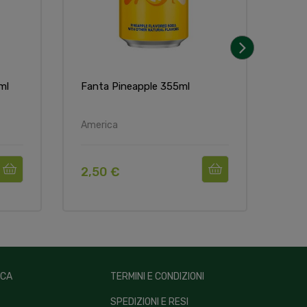
›
ml
Fanta Pineapple 355ml
Coca
America
Ame
2,50 €
2,5
ICA
TERMINI E CONDIZIONI
SPEDIZIONI E RESI