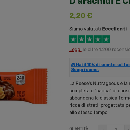
D'arachidi E 
2,20 €
Siamo valutati
Eccellenti
Leggi
le oltre 1.200 recensio
🎁 Hai il 10% di sconto sul t
Scopri come.
La Reese's Nutrageous è la r
completa e "carica" di cons
abbandona la classica forma
ricca di strati, progettata
allo stesso tempo.
QUANTITÀ