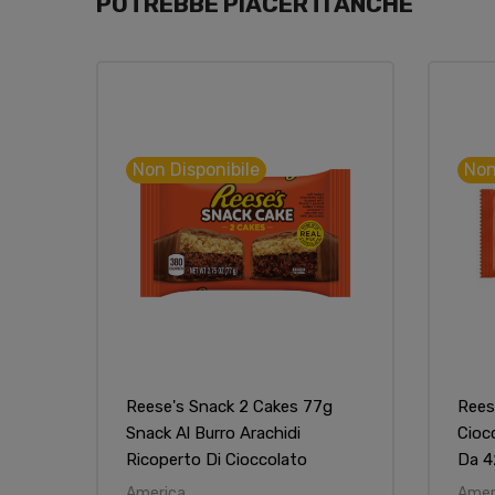
POTREBBE PIACERTI ANCHE
Non Disponibile
Non
Reese's Snack 2 Cakes 77g
Rees
Snack Al Burro Arachidi
Ciocc
Ricoperto Di Cioccolato
Da 4
America
Amer