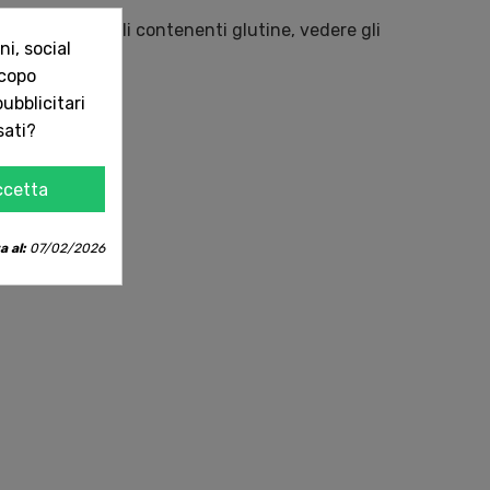
 compresi i cereali contenenti glutine, vedere gli
i, social
COLO.
scopo
ubblicitari
sati?
l
ccetta
a al:
07/02/2026