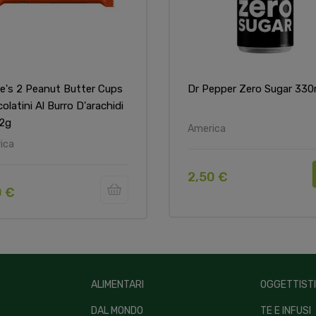
e's 2 Peanut Butter Cups
Dr Pepper Zero Sugar 330
olatini Al Burro D'arachidi
2g
America
ica
2,50 €
0 €
ALIMENTARI
OGGETTIST
DAL MONDO
TE E INFUSI