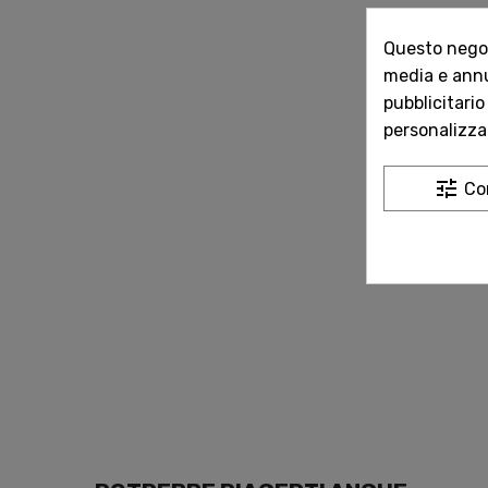
Questo negozi
media e annun
pubblicitario
personalizzat
tune
Co