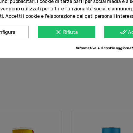
ci pubblicitari. I cookie di terze parti per social media e a 
Carboidrati 59,6 g
 vengono utilizzati per offrire funzionalità social e annunci p
di cui zuccheri 0 g
i. Accetti i cookie e l'elaborazione dei dati personali interes
Proteine 4 g
Sale 1 g
clear
done_all
nfigura
Rifiuta
A
Informativa sui cookie aggiornat