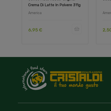
Crema Di Latte In Polvere 311g
America
Amer
6,95 €
2,5