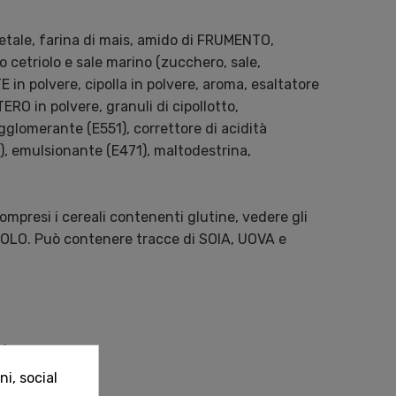
getale, farina di mais, amido di FRUMENTO,
cetriolo e sale marino (zucchero, sale,
E in polvere, cipolla in polvere, aroma, esaltatore
ERO in polvere, granuli di cipollotto,
gglomerante (E551), correttore di acidità
), emulsionante (E471), maltodestrina,
 compresi i cereali contenenti glutine, vedere gli
COLO. Può contenere tracce di SOIA, UOVA e
l
i, social