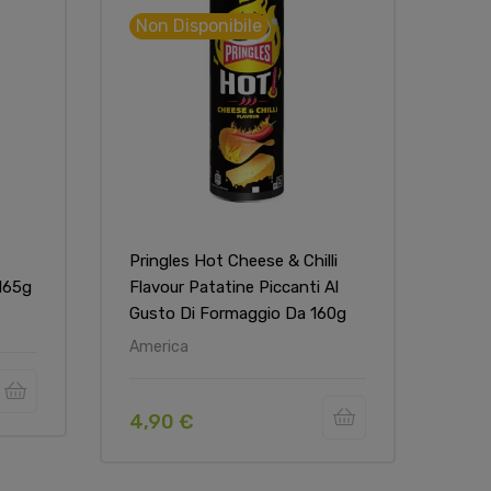
Non Disponibile
Non
Pringles Hot Cheese & Chilli
Prin
165g
Flavour Patatine Piccanti Al
165
Gusto Di Formaggio Da 160g
Ame
America
5,9
4,90 €