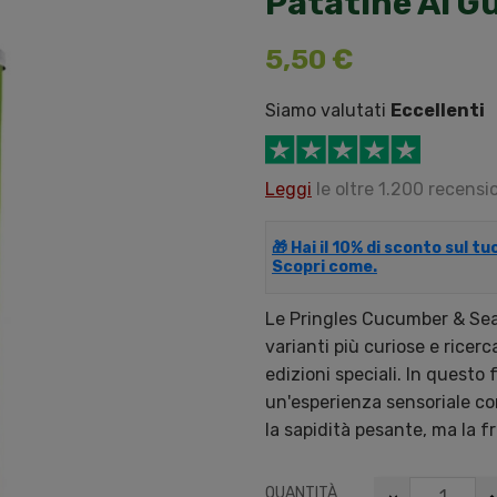
Patatine Al Gu
5,50 €
Siamo valutati
Eccellenti
Leggi
le oltre 1.200 recensio
🎁 Hai il 10% di sconto sul t
Scopri come.
Le Pringles Cucumber & Sea 
varianti più curiose e ricer
edizioni speciali. In questo
un'esperienza sensoriale co
la sapidità pesante, ma la 
QUANTITÀ