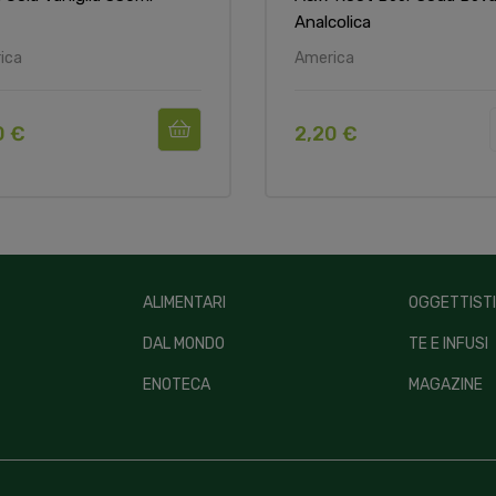
Analcolica
ica
America
0 €
2,20 €
ALIMENTARI
OGGETTIST
DAL MONDO
TE E INFUSI
ENOTECA
MAGAZINE