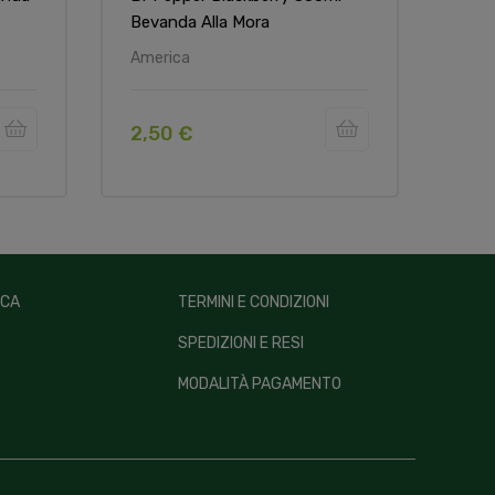
Bevanda Alla Mora
America
Ame
2,50 €
2,5
ICA
TERMINI E CONDIZIONI
SPEDIZIONI E RESI
MODALITÀ PAGAMENTO