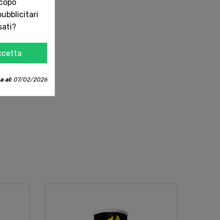
scopo
ubblicitari
sati?
ccetta
a al:
07/02/2026