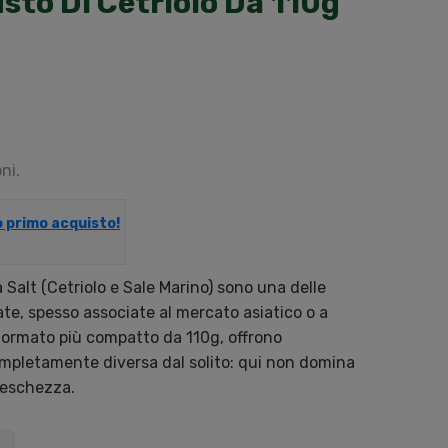
sto Di Cetriolo Da 110g
ni.
uo primo acquisto!
Salt (Cetriolo e Sale Marino) sono una delle
cate, spesso associate al mercato asiatico o a
 formato più compatto da 110g, offrono
mpletamente diversa dal solito: qui non domina
freschezza.