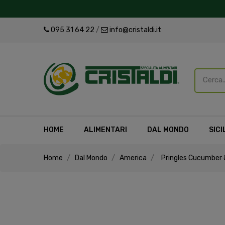
095 31 64 22
/
info@cristaldi.it
HOME
ALIMENTARI
DAL MONDO
SICI
Home
Dal Mondo
America
Pringles Cucumber &