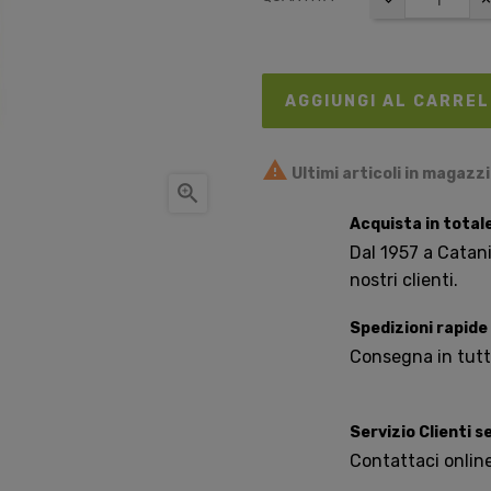
AGGIUNGI AL CARRE

Ultimi articoli in magazz

Acquista in total
Dal 1957 a Catania
nostri clienti.
Spedizioni rapide
Consegna in tutta 
Servizio Clienti 
Contattaci onlin