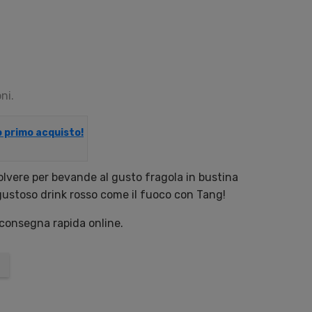
ni.
uo primo acquisto!
olvere per bevande al gusto fragola in bustina
gustoso drink rosso come il fuoco con Tang!
 consegna rapida online.