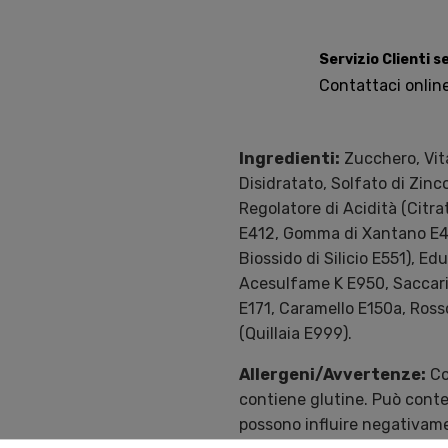
Servizio Clienti 
Contattaci onlin
Ingredienti:
Zucchero, Vit
Disidratato, Solfato di Zinc
Regolatore di Acidità (Citra
E412, Gomma di Xantano E415
Biossido di Silicio E551), E
Acesulfame K E950, Saccarin
E171, Caramello E150a, Ros
(Quillaia E999).
Allergeni/Avvertenze:
Co
contiene glutine. Può cont
possono influire negativamen