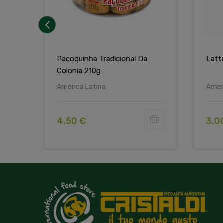
‹
Pacoquinha Tradicional Da
Latt
Colonia 210g
America Latina
Amer
4,50 €
3,0