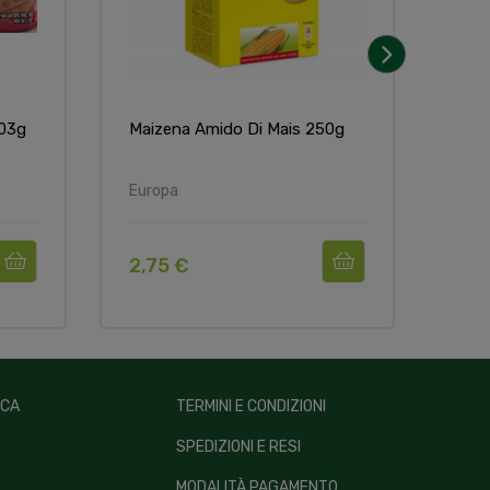
›
403g
Maizena Amido Di Mais 250g
Gela
Europa
Amer
2,75 €
4,5
ICA
TERMINI E CONDIZIONI
SPEDIZIONI E RESI
MODALITÀ PAGAMENTO