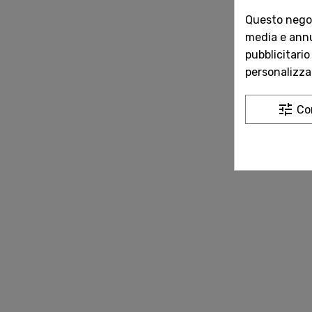
Questo negozi
media e annun
pubblicitario
personalizzat
tune
Co