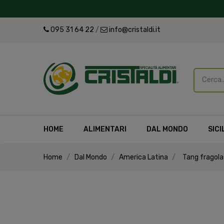
095 31 64 22
/
info@cristaldi.it
HOME
ALIMENTARI
DAL MONDO
SICI
Home
Dal Mondo
America Latina
Tang fragola