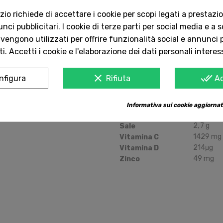
(come l'E129).
o richiede di accettare i cookie per scopi legati a prestazion
ci pubblicitari. I cookie di terze parti per social media e a 
Valori Nutrizionali Medi (per
 vengono utilizzati per offrire funzionalità social e annunci p
Quantità
Nutriente
i. Accetti i cookie e l'elaborazione dei dati personali interes
1314
kJ
/
Valore Energetico
0
g
Grassi
clear
done_all
nfigura
Rifiuta
A
0
g
di cui acidi grassi saturi
54
g
Carboidrati
51
g
di cui zuccheri
Informativa sui cookie aggiornat
0
g
Proteine
2
,
7
g
Sale
1429
mg
Vitamina C
214
μ
g
Vitamina D
49
mg
Zinco