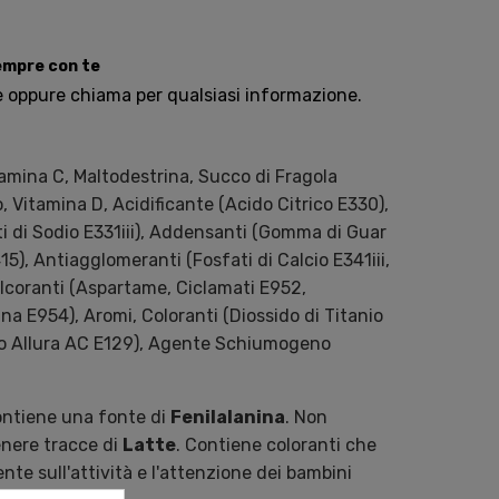
sempre con te
e oppure chiama per qualsiasi informazione.
amina C, Maltodestrina, Succo di Fragola
o, Vitamina D, Acidificante (Acido Citrico E330),
ti di Sodio E331iii), Addensanti (Gomma di Guar
), Antiagglomeranti (Fosfati di Calcio E341iii,
dulcoranti (Aspartame, Ciclamati E952,
a E954), Aromi, Coloranti (Diossido di Titanio
so Allura AC E129), Agente Schiumogeno
ntiene una fonte di
Fenilalanina
. Non
enere tracce di
Latte
. Contiene coloranti che
te sull'attività e l'attenzione dei bambini