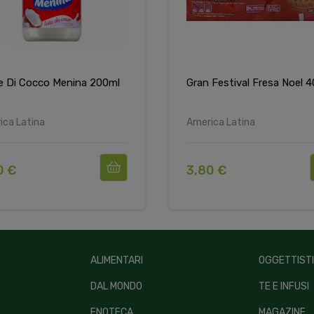
e Di Cocco Menina 200ml
Gran Festival Fresa Noel 
ica Latina
America Latina
0 €
3,80 €
ALIMENTARI
OGGETTIST
DAL MONDO
TE E INFUSI
ENOTECA
MAGAZINE