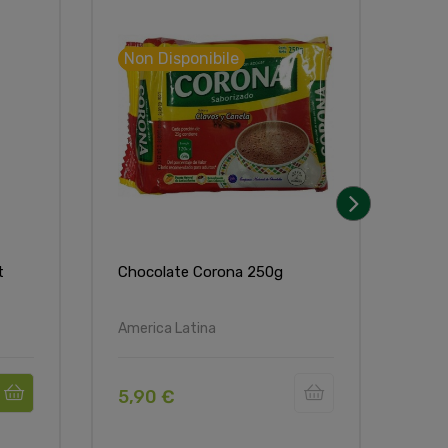
Non Disponibile
›
t
Chocolate Corona 250g
Nido
2500
America Latina
Euro
5,90 €
39,