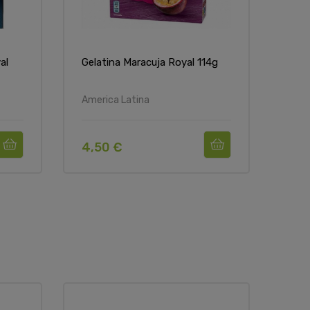
al
Gelatina Maracuja Royal 114g
Gela
America Latina
Amer
4,50 €
4,5