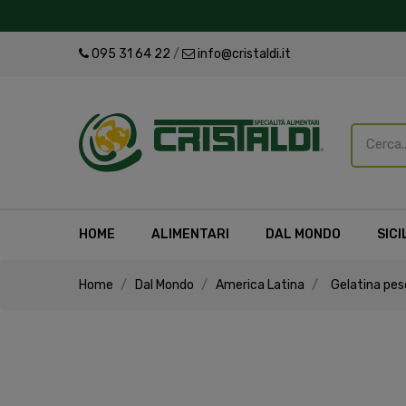
095 31 64 22
/
info@cristaldi.it
HOME
ALIMENTARI
DAL MONDO
SICI
Home
Dal Mondo
America Latina
Gelatina pes