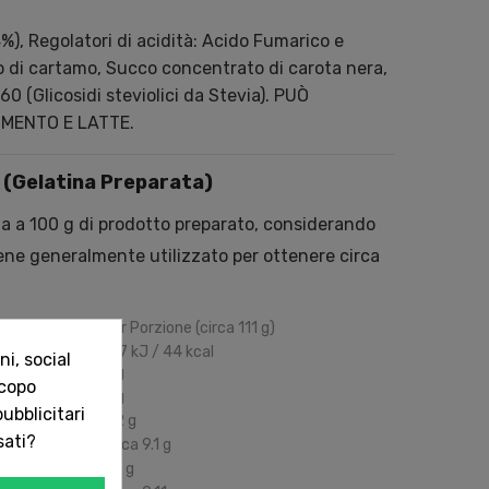
%), Regolatori di acidità: Acido Fumarico e
io di cartamo, Succo concentrato di carota nera,
0 (Glicosidi steviolici da Stevia). PUÒ
MENTO E LATTE.
i (Gelatina Preparata)
ia a
100
g
di prodotto preparato, considerando
ene generalmente utilizzato per ottenere circa
otto Preparato
Per Porzione (circa
111
g
)
187
kJ
/
44
kcal
i, social
0
g
scopo
0
g
ubblicitari
9.2
g
sati?
Circa
9.1
g
1.4
g