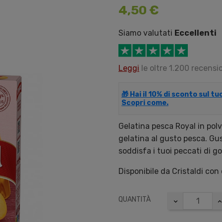
4,50 €
Siamo valutati
Eccellenti
Leggi
le oltre 1.200 recensio
🎁 Hai il 10% di sconto sul t
Scopri come.
Gelatina pesca Royal in pol
gelatina al gusto pesca. Gus
soddisfa i tuoi peccati di go
Disponibile da Cristaldi con
QUANTITÀ