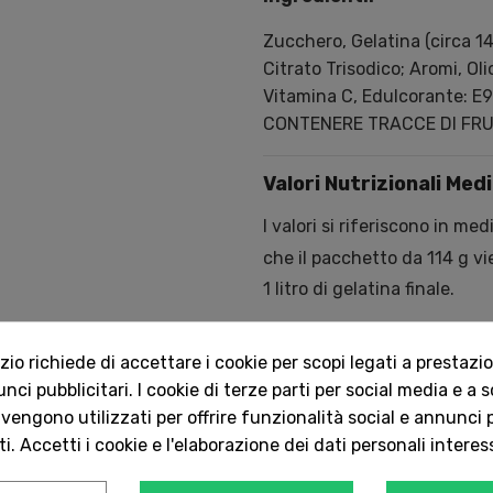
Zucchero, Gelatina (circa 14
Citrato Trisodico; Aromi, Ol
Vitamina C, Edulcorante: E96
CONTENERE TRACCE DI FRU
Valori Nutrizionali Med
I valori si riferiscono in med
che il pacchetto da
114
g
vi
1
litro
di gelatina finale.
Per
100
g
di Prod
Componente
Energia
168
kJ
/
39
kcal
o richiede di accettare i cookie per scopi legati a prestazion
0
g
Grassi
ci pubblicitari. I cookie di terze parti per social media e a 
0
g
di cui saturi
 vengono utilizzati per offrire funzionalità social e annunci p
8.3
g
Carboidrati
i. Accetti i cookie e l'elaborazione dei dati personali interes
Circa
8.2
g
di cui zuccheri
1.3
g
Proteine