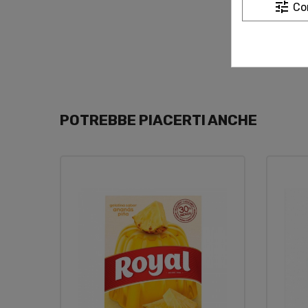
tune
Co
POTREBBE PIACERTI ANCHE