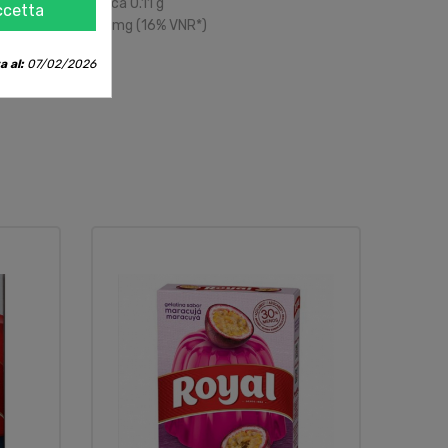
Circa
0.11
g
ccetta
13
mg
(
16%
VNR
*)
a al:
07/02/2026